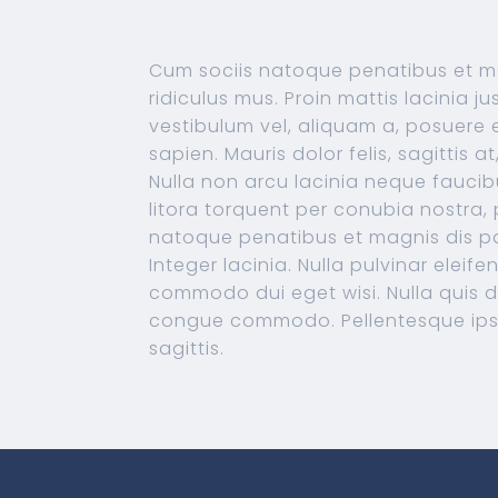
Cum sociis natoque penatibus et ma
ridiculus mus. Proin mattis lacinia j
vestibulum vel, aliquam a, posuere eu
sapien. Mauris dolor felis, sagittis at
Nulla non arcu lacinia neque faucibu
litora torquent per conubia nostra
natoque penatibus et magnis dis pa
Integer lacinia. Nulla pulvinar eleif
commodo dui eget wisi. Nulla quis d
congue commodo. Pellentesque ipsum.
sagittis.