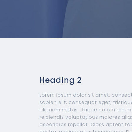
Heading 2
Lorem ipsum dolor sit amet, consect
sapien elit, consequat eget, tristiq
aliquam metus. Itaque earum rerum h
reiciendis voluptatibus maiores ali
asperiores repellat. Class aptent ta
nostra, per inceptos hymenaeos. D