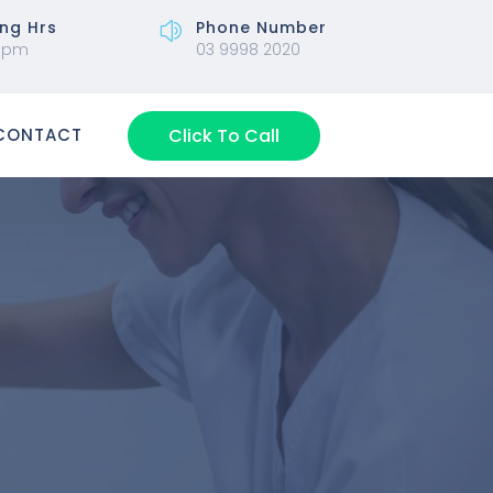
ng Hrs
Phone Number
z
5pm
03 9998 2020
Click To Call
CONTACT