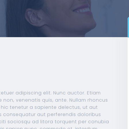
etuer adipiscing elit. Nunc auctor. Etiam
ue non, venenatis quis, ante. Nullam rhoncus
ic tenetur a sapiente delectus, ut aut
as consequatur aut perferendis doloribus
citi sociosqu ad litora torquent per conubia
uis sapien nunc, commodo et, interdum