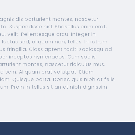
gnis dis parturient montes, nascetur
usto. Suspendisse nisl. Phasellus enim erat,
, velit. Pellentesque arcu. Integer in
, luctus sed, aliquam non, tellus. In rutrum.
s fringilla. Class aptent taciti sociosqu ad
, per inceptos hymenaeos. Cum sociis
rturient montes, nascetur ridiculus mus.
end sem. Aliquam erat volutpat. Etiam
iam. Quisque porta. Donec quis nibh at felis
 Proin in tellus sit amet nibh dignissim