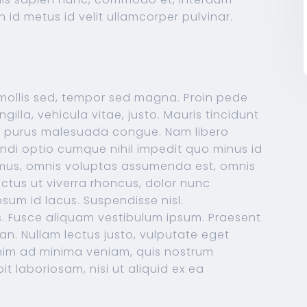
an id metus id velit ullamcorper pulvinar.
 mollis sed, tempor sed magna. Proin pede
illa, vehicula vitae, justo. Mauris tincidunt
et purus malesuada congue. Nam libero
ndi optio cumque nihil impedit quo minus id
mus, omnis voluptas assumenda est, omnis
ectus ut viverra rhoncus, dolor nunc
ipsum id lacus. Suspendisse nisl.
is. Fusce aliquam vestibulum ipsum. Praesent
an. Nullam lectus justo, vulputate eget
nim ad minima veniam, quis nostrum
it laboriosam, nisi ut aliquid ex ea