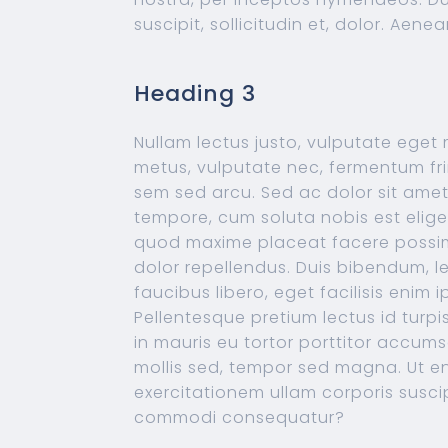
suscipit, sollicitudin et, dolor. Aene
Heading 3
Nullam lectus justo, vulputate eget
metus, vulputate nec, fermentum fring
sem sed arcu. Sed ac dolor sit am
tempore, cum soluta nobis est elige
quod maxime placeat facere possi
dolor repellendus. Duis bibendum, l
faucibus libero, eget facilisis enim 
Pellentesque pretium lectus id turp
in mauris eu tortor porttitor accums
mollis sed, tempor sed magna. Ut e
exercitationem ullam corporis suscip
commodi consequatur?